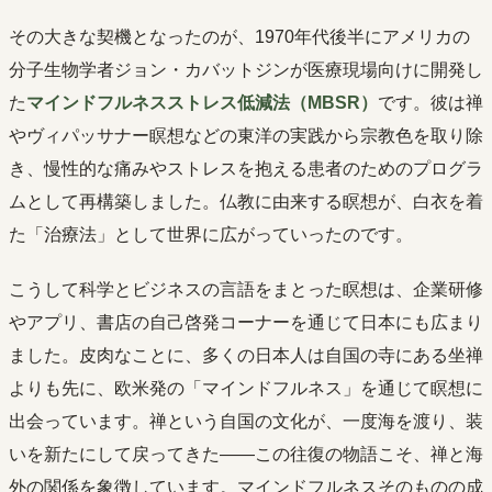
その大きな契機となったのが、1970年代後半にアメリカの
分子生物学者ジョン・カバットジンが医療現場向けに開発し
た
マインドフルネスストレス低減法（MBSR）
です。彼は禅
やヴィパッサナー瞑想などの東洋の実践から宗教色を取り除
き、慢性的な痛みやストレスを抱える患者のためのプログラ
ムとして再構築しました。仏教に由来する瞑想が、白衣を着
た「治療法」として世界に広がっていったのです。
こうして科学とビジネスの言語をまとった瞑想は、企業研修
やアプリ、書店の自己啓発コーナーを通じて日本にも広まり
ました。皮肉なことに、多くの日本人は自国の寺にある坐禅
よりも先に、欧米発の「マインドフルネス」を通じて瞑想に
出会っています。禅という自国の文化が、一度海を渡り、装
いを新たにして戻ってきた――この往復の物語こそ、禅と海
外の関係を象徴しています。マインドフルネスそのものの成