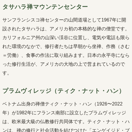
タサハラ禅マウンテンセンター
サンフランシスコ禅センターの山間道場として1967年に開
設されたタサハラは、アメリカ初の本格的な禅の僧堂です。
カリフォルニア州の山深い渓谷に位置し、電気や電話も限ら
れた環境のなかで、修行者たちは早朝から坐禅、作務（さむ
＝労働）、食事の作法に取り組みます。日本の永平寺になら
った修行生活が、アメリカの大地の上で営まれているので
す。
プラムヴィレッジ（ティク・ナット・ハン）
ベトナム出身の禅僧ティク・ナット・ハン（1926〜2022
年）が1982年にフランス南部に設立したプラムヴィレッジ
は、欧米最大級の仏教修行共同体です。ティク・ナット・ハ
ンは、禅の修行と社会活動を結びつけた「エンゲイジド・ブ