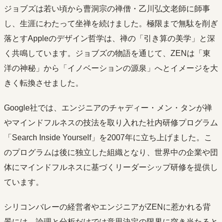
ジョブズは若い頃から曹洞宗の禅僧・乙川弘文老師に師事
し、生涯にわたって坐禅を続けました。極限まで無駄を削ぎ
落とすAppleのデザイン哲学は、禅の「引き算の美学」と深
く共鳴しています。ジョブズの物語を通じて、ZENは「東
洋の神秘」から「イノベーションの源泉」へとイメージを大
きく転換させました。
Google社では、エンジニアのチャディー・メン・タンが禅
やマインドフルネスの技法を取り入れた社内研修プログラム
「Search Inside Yourself」を2007年に立ち上げました。こ
のプログラムは後に独立した組織となり、世界中の企業や団
体にマインドフルネスに基づくリーダーシップ研修を提供し
ています。
シリコンバレーの経営者やエンジニアがZENに惹かれる背
景には、論理と分析だけでは意思決定の限界に突き当たると