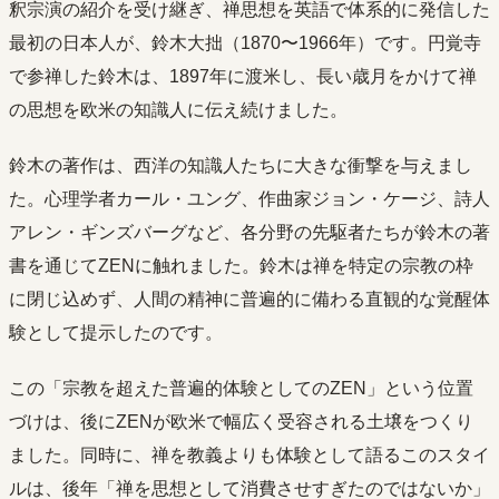
釈宗演の紹介を受け継ぎ、禅思想を英語で体系的に発信した
最初の日本人が、鈴木大拙（1870〜1966年）です。円覚寺
で参禅した鈴木は、1897年に渡米し、長い歳月をかけて禅
の思想を欧米の知識人に伝え続けました。
鈴木の著作は、西洋の知識人たちに大きな衝撃を与えまし
た。心理学者カール・ユング、作曲家ジョン・ケージ、詩人
アレン・ギンズバーグなど、各分野の先駆者たちが鈴木の著
書を通じてZENに触れました。鈴木は禅を特定の宗教の枠
に閉じ込めず、人間の精神に普遍的に備わる直観的な覚醒体
験として提示したのです。
この「宗教を超えた普遍的体験としてのZEN」という位置
づけは、後にZENが欧米で幅広く受容される土壌をつくり
ました。同時に、禅を教義よりも体験として語るこのスタイ
ルは、後年「禅を思想として消費させすぎたのではないか」