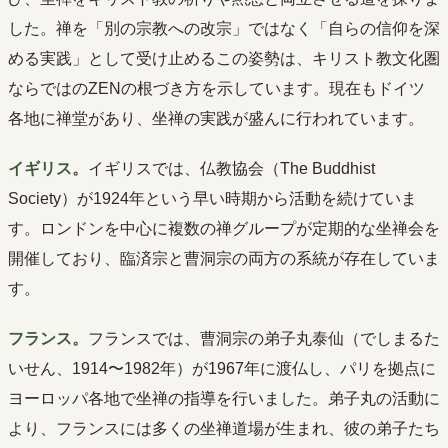
した。禅を「別の宗教への改宗」ではなく「自らの信仰を深
める実践」として受け止めるこの姿勢は、キリスト教文化圏
ならではのZENの根づき方を示しています。現在もドイツ
各地に禅堂があり、坐禅の実践が盛んに行われています。
イギリス。
イギリスでは、仏教協会（The Buddhist
Society）が1924年という早い時期から活動を続けていま
す。ロンドンを中心に複数の禅グループが定期的な坐禅会を
開催しており、臨済宗と曹洞宗の両方の系統が存在していま
す。
フランス。
フランスでは、曹洞宗の弟子丸泰仙（でしまるた
いせん、1914〜1982年）が1967年に渡仏し、パリを拠点に
ヨーロッパ各地で坐禅の指導を行いました。弟子丸の活動に
より、フランスには多くの坐禅道場が生まれ、彼の弟子たち