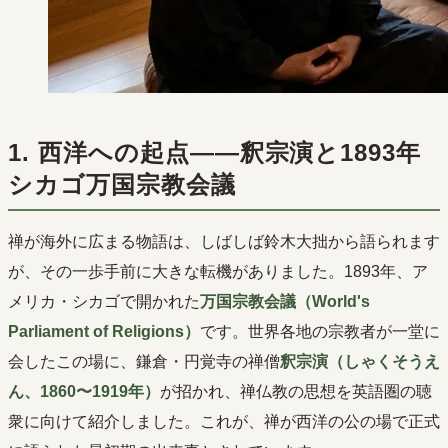
1. 西洋への起点――釈宗演と1893年
シカゴ万国宗教会議
禅が海外に広まる物語は、しばしば鈴木大拙から語られます
が、その一歩手前に大きな転機がありました。1893年、ア
メリカ・シカゴで開かれた
万国宗教会議（World's
Parliament of Religions）
です。世界各地の宗教者が一堂に
会したこの場に、鎌倉・円覚寺の禅僧
釈宗演（しゃくそうえ
ん、1860〜1919年）
が招かれ、禅仏教の思想を英語圏の聴
衆に向けて紹介しました。これが、禅が西洋の公の場で正式