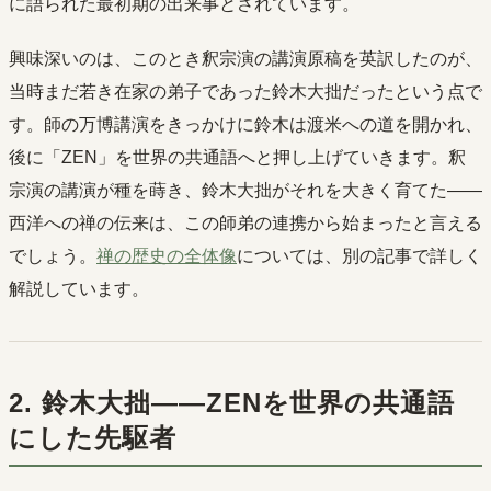
に語られた最初期の出来事とされています。
興味深いのは、このとき釈宗演の講演原稿を英訳したのが、
当時まだ若き在家の弟子であった鈴木大拙だったという点で
す。師の万博講演をきっかけに鈴木は渡米への道を開かれ、
後に「ZEN」を世界の共通語へと押し上げていきます。釈
宗演の講演が種を蒔き、鈴木大拙がそれを大きく育てた――
西洋への禅の伝来は、この師弟の連携から始まったと言える
でしょう。
禅の歴史の全体像
については、別の記事で詳しく
解説しています。
2. 鈴木大拙――ZENを世界の共通語
にした先駆者