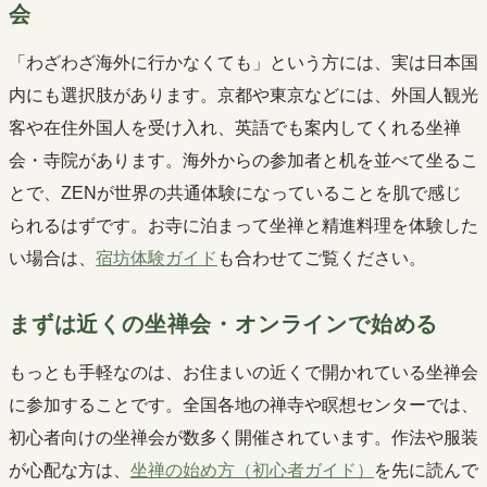
会
「わざわざ海外に行かなくても」という方には、実は日本国
内にも選択肢があります。京都や東京などには、外国人観光
客や在住外国人を受け入れ、英語でも案内してくれる坐禅
会・寺院があります。海外からの参加者と机を並べて坐るこ
とで、ZENが世界の共通体験になっていることを肌で感じ
られるはずです。お寺に泊まって坐禅と精進料理を体験した
い場合は、
宿坊体験ガイド
も合わせてご覧ください。
まずは近くの坐禅会・オンラインで始める
もっとも手軽なのは、お住まいの近くで開かれている坐禅会
に参加することです。全国各地の禅寺や瞑想センターでは、
初心者向けの坐禅会が数多く開催されています。作法や服装
が心配な方は、
坐禅の始め方（初心者ガイド）
を先に読んで