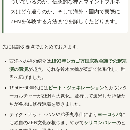
づいているのか、伝統的な禅とマインドフルネ
スはどう違うのか、そして海外・国内で実際に
ZENを体験する方法までを詳しくたどります。
先に結論を要点でまとめておきます。
西洋への禅の紹介は
1893年シカゴ万国宗教会議での釈宗
演の講演
が起点。それを鈴木大拙が英語で体系化し、世
界へ広げました。
1950〜60年代には
ビート・ジェネレーション
とカウンタ
ーカルチャーがZENを大衆化。並行して渡米した禅僧た
ちが各地に修行道場を築きました。
ティク・ナット・ハンや弟子丸泰仙により
ヨーロッパ
に
も独自のZEN文化が根づき、やがて
シリコンバレー
のビ