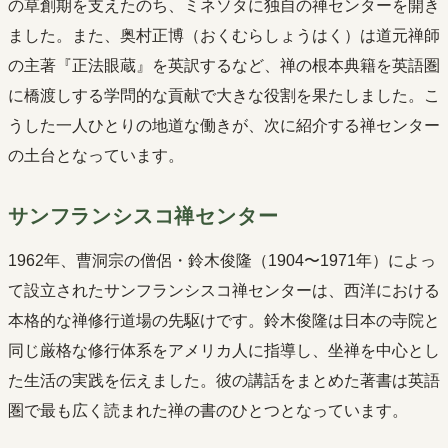
の草創期を支えたのち、ミネソタに独自の禅センターを開き
ました。また、奥村正博（おくむらしょうはく）は道元禅師
の主著『正法眼蔵』を英訳するなど、禅の根本典籍を英語圏
に橋渡しする学問的な貢献で大きな役割を果たしました。こ
うした一人ひとりの地道な働きが、次に紹介する禅センター
の土台となっています。
サンフランシスコ禅センター
1962年、曹洞宗の僧侶・鈴木俊隆（1904〜1971年）によっ
て設立されたサンフランシスコ禅センターは、西洋における
本格的な禅修行道場の先駆けです。鈴木俊隆は日本の寺院と
同じ厳格な修行体系をアメリカ人に指導し、坐禅を中心とし
た生活の実践を伝えました。彼の講話をまとめた著書は英語
圏で最も広く読まれた禅の書のひとつとなっています。