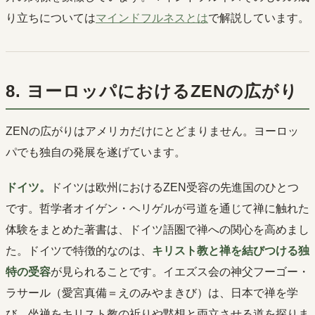
り立ちについては
マインドフルネスとは
で解説しています。
8. ヨーロッパにおけるZENの広がり
ZENの広がりはアメリカだけにとどまりません。ヨーロッ
パでも独自の発展を遂げています。
ドイツ。
ドイツは欧州におけるZEN受容の先進国のひとつ
です。哲学者オイゲン・ヘリゲルが弓道を通じて禅に触れた
体験をまとめた著書は、ドイツ語圏で禅への関心を高めまし
た。ドイツで特徴的なのは、
キリスト教と禅を結びつける独
特の受容
が見られることです。イエズス会の神父フーゴー・
ラサール（愛宮真備＝えのみやまきび）は、日本で禅を学
び、坐禅をキリスト教の祈りや黙想と両立させる道を探りま