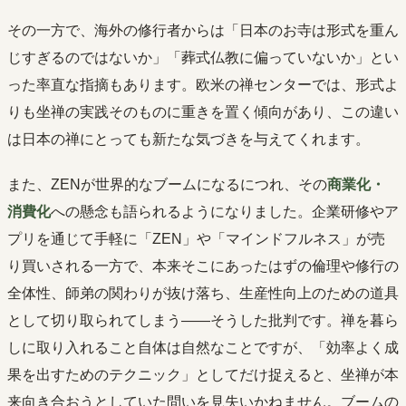
その一方で、海外の修行者からは「日本のお寺は形式を重ん
じすぎるのではないか」「葬式仏教に偏っていないか」とい
った率直な指摘もあります。欧米の禅センターでは、形式よ
りも坐禅の実践そのものに重きを置く傾向があり、この違い
は日本の禅にとっても新たな気づきを与えてくれます。
また、ZENが世界的なブームになるにつれ、その
商業化・
消費化
への懸念も語られるようになりました。企業研修やア
プリを通じて手軽に「ZEN」や「マインドフルネス」が売
り買いされる一方で、本来そこにあったはずの倫理や修行の
全体性、師弟の関わりが抜け落ち、生産性向上のための道具
として切り取られてしまう――そうした批判です。禅を暮ら
しに取り入れること自体は自然なことですが、「効率よく成
果を出すためのテクニック」としてだけ捉えると、坐禅が本
来向き合おうとしていた問いを見失いかねません。ブームの