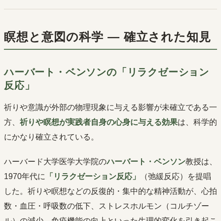
瞑想と意図の科学 ― 確立された知見
ハーバート・ベンソンの「リラクゼーション
反応」
祈りや意識が外部の物理現象に与える影響が未確立である一
方、
祈りや瞑想が実践者自身の心身に与える効果
は、科学的
にかなり確立されている。
ハーバード大学医学大学院の
ハーバート・ベンソン
教授は、
1970年代に
「リラクゼーション反応」
（弛緩反応）を提唱
した。祈りや瞑想などの反復的・集中的な精神活動が、心拍
数・血圧・呼吸数の低下、ストレスホルモン（コルチゾー
ル）の減少、免疫機能の向上といった生理的変化を引き起こ