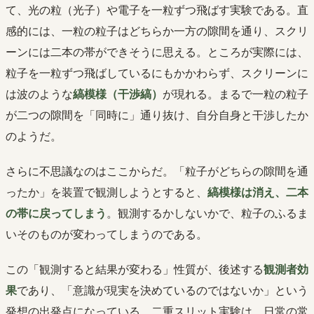
て、光の粒（光子）や電子を一粒ずつ飛ばす実験である。直
感的には、一粒の粒子はどちらか一方の隙間を通り、スクリ
ーンには二本の帯ができそうに思える。ところが実際には、
粒子を一粒ずつ飛ばしているにもかかわらず、スクリーンに
は波のような
縞模様（干渉縞）
が現れる。まるで一粒の粒子
が二つの隙間を「同時に」通り抜け、自分自身と干渉したか
のようだ。
さらに不思議なのはここからだ。「粒子がどちらの隙間を通
ったか」を装置で観測しようとすると、
縞模様は消え、二本
の帯に戻ってしまう
。観測するかしないかで、粒子のふるま
いそのものが変わってしまうのである。
この「観測すると結果が変わる」性質が、後述する
観測者効
果
であり、「意識が現実を決めているのではないか」という
発想の出発点になっている。二重スリット実験は、日常の常