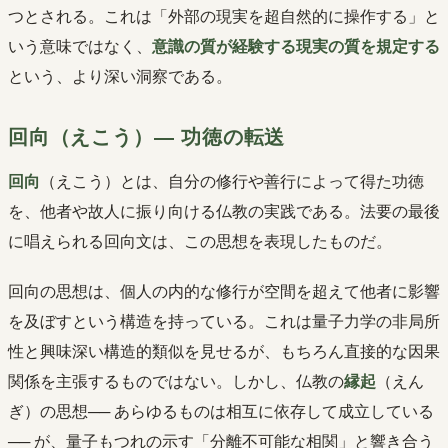
つとされる。これは「外部の現実を超自然的に操作する」と
いう意味ではなく、
意識の質が経験する現実の質を規定する
という、より深い洞察である。
回向（えこう）― 功徳の転送
回向
（えこう）とは、自分の修行や善行によって得た功徳
を、他者や故人に振り向ける仏教の実践である。法要の最後
に唱えられる回向文は、この思想を表現したものだ。
回向の思想は、個人の内的な修行が空間を超えて他者に影響
を及ぼすという構造を持っている。これは量子力学の非局所
性と興味深い構造的類似を見せるが、もちろん直接的な因果
関係を主張するものではない。しかし、仏教の
縁起
（えん
ぎ）の思想── あらゆるものは相互に依存して成立している
── が、量子もつれの示す「分離不可能な相関」と響き合う