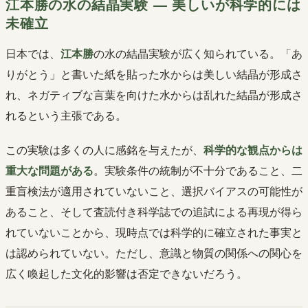
江本勝の水の結晶実験 ― 美しいが科学的には
未確立
日本では、
江本勝
の水の結晶実験が広く知られている。「あ
りがとう」と書いた紙を貼った水からは美しい結晶が形成さ
れ、ネガティブな言葉を向けた水からは乱れた結晶が形成さ
れるという主張である。
この実験は多くの人に感銘を与えたが、
科学的な観点からは
重大な問題がある
。実験条件の統制が不十分であること、二
重盲検法が適用されていないこと、選択バイアスの可能性が
あること、そして査読付き科学誌での追試による再現が得ら
れていないことから、現時点では科学的に確立された事実と
は認められていない。ただし、意識と物質の関係への関心を
広く喚起した文化的影響は否定できないだろう。