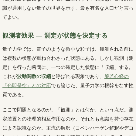
識が通用しない量子の世界を示す、最も有名な入口だと言っ
てよい。
観測者効果 ― 測定が状態を決定する
量子力学では、電子のような微小な粒子は、観測される前に
は複数の状態が重ね合わさった状態にある。しかし観測（測
定）を行った瞬間に、一つの確定した状態に「収縮」する。
これが
波動関数の収縮
と呼ばれる現象であり、
般若心経の
「色即是空」との対応
でも論じた、量子力学の根幹をなす性
質である。
ここで問題となるのが、「観測」とは何か、という点だ。測
定装置との物理的相互作用なのか、それとも意識を持つ存在
による認識なのか。主流の解釈（コペンハーゲン解釈やデコ