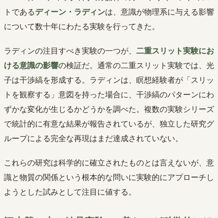
トである
ディーン・ラディン
は、意識が物理系に与える影響
について数十年にわたる実験を行ってきた。
ラディンの注目すべき実験の一つが、
二重スリット実験にお
ける意識の影響
の検証だ。通常の二重スリット実験では、光
子は干渉縞を形成する。ラディンは、瞑想経験者が「スリッ
トを観察する」意図を持った場合に、干渉縞のパターンにわ
ずかな変化が生じるかどうかを調べた。複数の実験シリーズ
で統計的に有意な結果が報告されているが、独立した研究グ
ループによる完全な再現はまだ達成されていない。
これらの研究は科学的に確立されたものとは言えないが、意
識と物質の関係という根本的な問いに実験的にアプローチし
ようとした試みとして注目に値する。