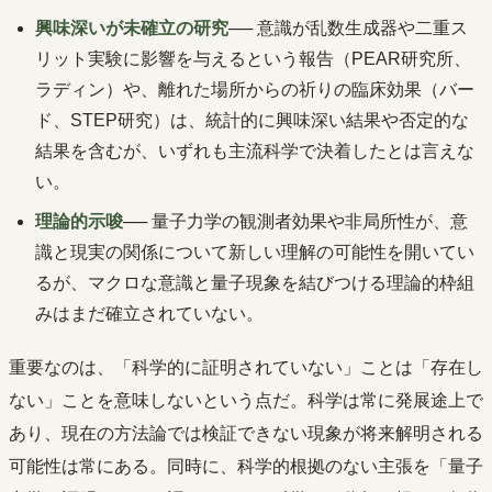
興味深いが未確立の研究
── 意識が乱数生成器や二重ス
リット実験に影響を与えるという報告（PEAR研究所、
ラディン）や、離れた場所からの祈りの臨床効果（バー
ド、STEP研究）は、統計的に興味深い結果や否定的な
結果を含むが、いずれも主流科学で決着したとは言えな
い。
理論的示唆
── 量子力学の観測者効果や非局所性が、意
識と現実の関係について新しい理解の可能性を開いてい
るが、マクロな意識と量子現象を結びつける理論的枠組
みはまだ確立されていない。
重要なのは、「科学的に証明されていない」ことは「存在し
ない」ことを意味しないという点だ。科学は常に発展途上で
あり、現在の方法論では検証できない現象が将来解明される
可能性は常にある。同時に、科学的根拠のない主張を「量子