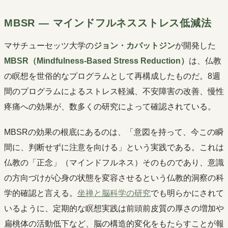
MBSR ― マインドフルネスストレス低減法
マサチューセッツ大学の
ジョン・カバットジン
が開発した
MBSR（Mindfulness-Based Stress Reduction）
は、仏教
の瞑想を世俗的なプログラムとして再構成したものだ。8週
間のプログラムによるストレス軽減、不安障害の改善、慢性
疼痛への効果が、数多くの研究によって確認されている。
MBSRの効果の根底にあるのは、「意図を持って、今この瞬
間に、判断せずに注意を向ける」という実践である。これは
仏教の「正念」（マインドフルネス）そのものであり、意識
の方向づけが心身の状態を変容させるという仏教的洞察の科
学的確認と言える。
坐禅と脳科学の研究
でも明らかにされて
いるように、定期的な瞑想実践は前頭前皮質の厚さの増加や
扁桃体の活動低下など、脳の構造的変化をもたらすことが報