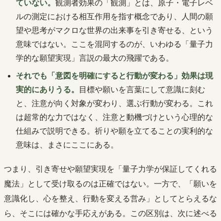
ていない。
観測者効果の「観測」とは、原子・電子レベ
ルの測定における相互作用を指す概念であり、人間の願
望や思考がマクロな世界の出来事を引き寄せる、という
意味ではない。ここを混同するのが、いわゆる「量子力
学的な願望実現」言説の最大の飛躍である。
それでも「意図を明確にすると行動が変わる」効果は現
実的にありうる。
目標や願いを言葉にして意識に刻む
と、注意が向く対象が変わり、選ぶ行動が変わる。これ
は超常的な力ではなく、注意と動機づけという心理的な
仕組みで説明できる。祈りや願を立てることの実利的な
意味は、まさにここにある。
つまり、引き寄せや願望実現を「量子力学が保証してくれる
魔法」として受け取るのは正確ではない。一方で、「願いを
意識化し、心を整え、行動を変える営み」としてとらえるな
ら、そこには確かな手応えがある。この区別は、次に述べる