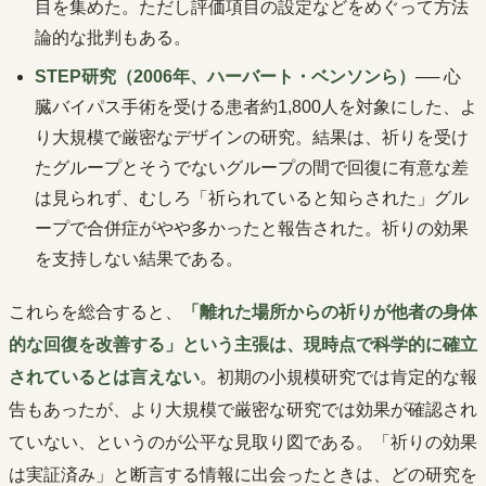
目を集めた。ただし評価項目の設定などをめぐって方法
論的な批判もある。
STEP研究（2006年、ハーバート・ベンソンら）
── 心
臓バイパス手術を受ける患者約1,800人を対象にした、よ
り大規模で厳密なデザインの研究。結果は、祈りを受け
たグループとそうでないグループの間で回復に有意な差
は見られず、むしろ「祈られていると知らされた」グル
ープで合併症がやや多かったと報告された。祈りの効果
を支持しない結果である。
これらを総合すると、
「離れた場所からの祈りが他者の身体
的な回復を改善する」という主張は、現時点で科学的に確立
されているとは言えない
。初期の小規模研究では肯定的な報
告もあったが、より大規模で厳密な研究では効果が確認され
ていない、というのが公平な見取り図である。「祈りの効果
は実証済み」と断言する情報に出会ったときは、どの研究を