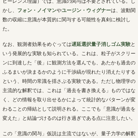
ヒーレンス理論）では、意識の関与は不要とされている。し
かし、
フォン・ノイマン
や
ユージン・ウィグナー
は、波動関
数の収縮に意識が本質的に関与する可能性を真剣に検討し
た。
なお、観測者効果をめぐっては
遅延選択量子消しゴム実験
と
いう発展的な実験も知られている。これは、粒子がスクリー
ンに到達した「後」に観測方法を選んでも、あたかも過去の
ふるまいが決まるかのように干渉縞が現れたり消えたりする
という、時間の常識を揺さぶる実験である。ただし物理学の
主流的な解釈では、これは「過去を書き換える」ものではな
く、どの情報を取り出せるかによって統計的なパターンが変
わることの帰結として説明される。ここでも「意識が過去を
変えた」と結論づけるのは行き過ぎである点に注意したい。
この「意識の関与」仮説は主流ではないが、量子力学の解釈