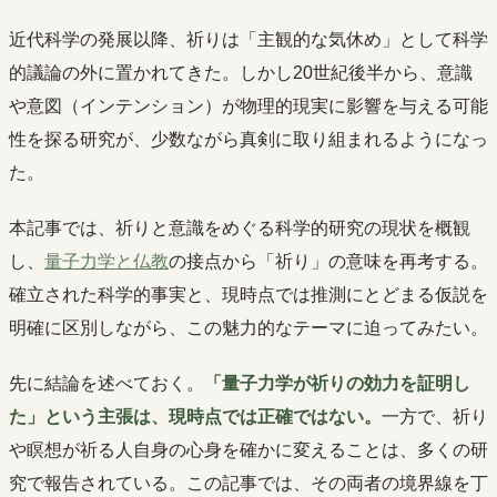
近代科学の発展以降、祈りは「主観的な気休め」として科学
的議論の外に置かれてきた。しかし20世紀後半から、意識
や意図（インテンション）が物理的現実に影響を与える可能
性を探る研究が、少数ながら真剣に取り組まれるようになっ
た。
本記事では、祈りと意識をめぐる科学的研究の現状を概観
し、
量子力学と仏教
の接点から「祈り」の意味を再考する。
確立された科学的事実と、現時点では推測にとどまる仮説を
明確に区別しながら、この魅力的なテーマに迫ってみたい。
先に結論を述べておく。
「量子力学が祈りの効力を証明し
た」という主張は、現時点では正確ではない。
一方で、祈り
や瞑想が祈る人自身の心身を確かに変えることは、多くの研
究で報告されている。この記事では、その両者の境界線を丁