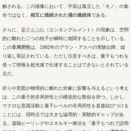
解される。この描像において、宇宙は孤立した「モノ」の集
合ではなく、
相互に接続された場の連続体
である。
さらに、
量子もつれ
（エンタングルメント）の現象は、空間
的に離れた二つの粒子が瞬時に相関することを示している。
この
非局所性
は、1982年のアラン・アスペの実験以降、繰
り返し実証されている。ただし注意すべきは、量子もつれを
使って情報を超光速で伝達することはできないとされている
点だ。
祈りや意図が物理的に離れた対象に影響を与えるという考え
は、この量子的非局所性との構造的な類似を持つ。しかし、
マクロな意識活動と量子レベルの非局所性を直接結びつける
ことには、現時点では大きな論理的・実験的ギャップがあ
る。遠隔ヒーリングやエネルギー療法を「量子もつれで説明