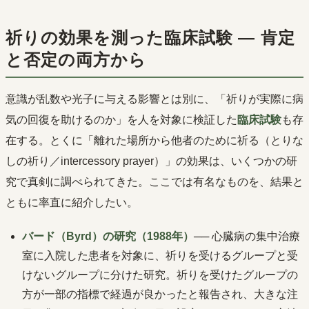
祈りの効果を測った臨床試験 ― 肯定
と否定の両方から
意識が乱数や光子に与える影響とは別に、「祈りが実際に病
気の回復を助けるのか」を人を対象に検証した
臨床試験
も存
在する。とくに「離れた場所から他者のために祈る（とりな
しの祈り／intercessory prayer）」の効果は、いくつかの研
究で真剣に調べられてきた。ここでは有名なものを、結果と
ともに率直に紹介したい。
バード（Byrd）の研究（1988年）
── 心臓病の集中治療
室に入院した患者を対象に、祈りを受けるグループと受
けないグループに分けた研究。祈りを受けたグループの
方が一部の指標で経過が良かったと報告され、大きな注