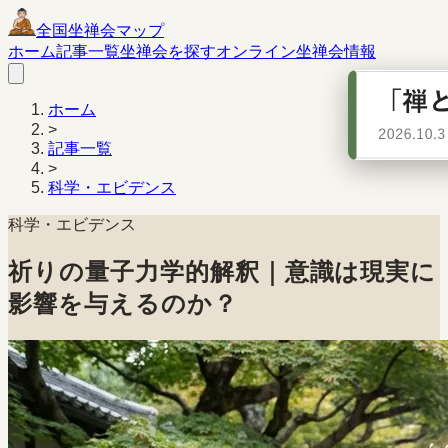
全国坐禅会マップ
ホーム
記事一覧
坐禅会を探す
オンライン坐禅会情報
ホーム
>
記事一覧
>
科学・エビデンス
科学・エビデンス
祈りの量子力学的解釈｜意識は現実に
影響を与えるのか？