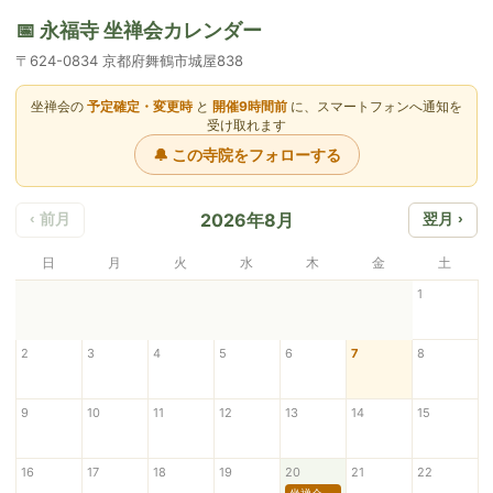
📅 永福寺 坐禅会カレンダー
〒624-0834 京都府舞鶴市城屋838
坐禅会の
予定確定・変更時
と
開催9時間前
に、スマートフォンへ通知を
受け取れます
🔔 この寺院をフォローする
2026年8月
‹ 前月
翌月 ›
日
月
火
水
木
金
土
1
2
3
4
5
6
7
8
9
10
11
12
13
14
15
16
17
18
19
20
21
22