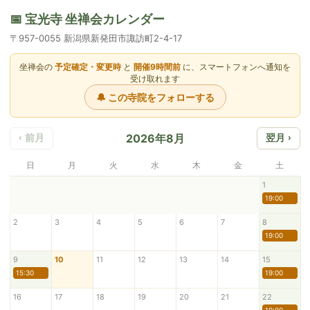
📅 宝光寺 坐禅会カレンダー
〒957-0055 新潟県新発田市諏訪町2-4-17
坐禅会の
予定確定・変更時
と
開催9時間前
に、スマートフォンへ通知を
受け取れます
🔔 この寺院をフォローする
2026年8月
‹ 前月
翌月 ›
日
月
火
水
木
金
土
1
19:00
2
3
4
5
6
7
8
19:00
9
10
11
12
13
14
15
15:30
19:00
16
17
18
19
20
21
22