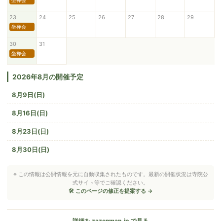
坐禅会
23
24
25
26
27
28
29
坐禅会
30
31
坐禅会
2026年8月の開催予定
8月9日(日)
8月16日(日)
8月23日(日)
8月30日(日)
※ この情報は公開情報を元に自動収集されたものです。最新の開催状況は寺院公
式サイト等でご確認ください。
🛠 このページの修正を提案する →
詳細を zazenmap.jp で見る