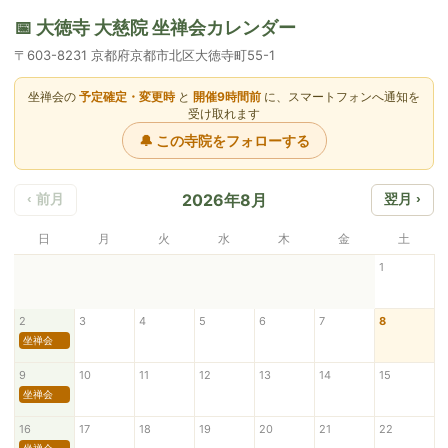
📅 大徳寺 大慈院 坐禅会カレンダー
〒603-8231 京都府京都市北区大徳寺町55-1
坐禅会の
予定確定・変更時
と
開催9時間前
に、スマートフォンへ通知を
受け取れます
🔔 この寺院をフォローする
2026年8月
‹ 前月
翌月 ›
日
月
火
水
木
金
土
1
2
3
4
5
6
7
8
坐禅会
9
10
11
12
13
14
15
坐禅会
16
17
18
19
20
21
22