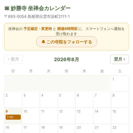
📅 妙勝寺 坐禅会カレンダー
〒693-0054 島根県出雲市浜町2111-1
坐禅会の
予定確定・変更時
と
開催9時間前
に、スマートフォンへ通知を
受け取れます
🔔 この寺院をフォローする
2026年8月
‹ 前月
翌月 ›
日
月
火
水
木
金
土
1
2
3
4
5
6
7
8
9
10
11
12
13
14
15
7:00
16
17
18
19
20
21
22