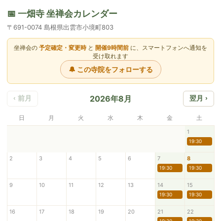
📅 一畑寺 坐禅会カレンダー
〒691-0074 島根県出雲市小境町803
坐禅会の
予定確定・変更時
と
開催9時間前
に、スマートフォンへ通知を
受け取れます
🔔 この寺院をフォローする
2026年8月
‹ 前月
翌月 ›
日
月
火
水
木
金
土
1
19:30
2
3
4
5
6
7
8
19:30
19:30
9
10
11
12
13
14
15
19:30
19:30
16
17
18
19
20
21
22