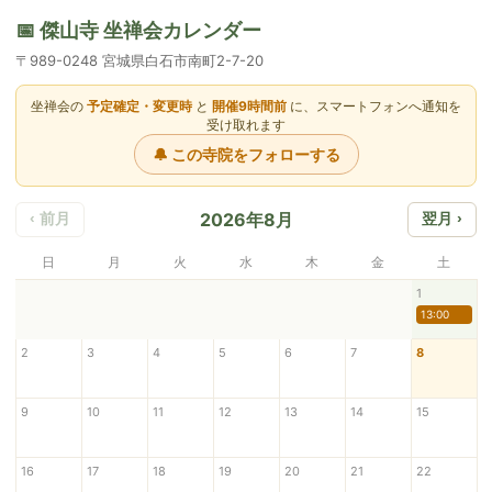
📅 傑山寺 坐禅会カレンダー
〒989-0248 宮城県白石市南町2-7-20
坐禅会の
予定確定・変更時
と
開催9時間前
に、スマートフォンへ通知を
受け取れます
🔔 この寺院をフォローする
2026年8月
‹ 前月
翌月 ›
日
月
火
水
木
金
土
1
13:00
2
3
4
5
6
7
8
9
10
11
12
13
14
15
16
17
18
19
20
21
22