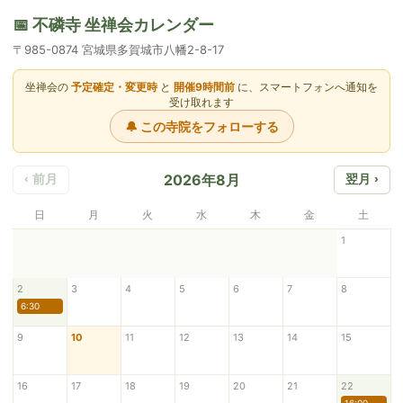
📅 不磷寺 坐禅会カレンダー
〒985-0874 宮城県多賀城市八幡2-8-17
坐禅会の
予定確定・変更時
と
開催9時間前
に、スマートフォンへ通知を
受け取れます
🔔 この寺院をフォローする
2026年8月
‹ 前月
翌月 ›
日
月
火
水
木
金
土
1
2
3
4
5
6
7
8
6:30
9
10
11
12
13
14
15
16
17
18
19
20
21
22