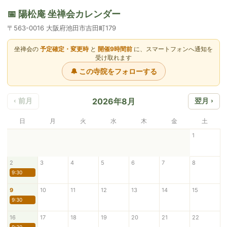
📅 陽松庵 坐禅会カレンダー
〒563-0016 大阪府池田市吉田町179
坐禅会の
予定確定・変更時
と
開催9時間前
に、スマートフォンへ通知を
受け取れます
🔔 この寺院をフォローする
2026年8月
‹ 前月
翌月 ›
日
月
火
水
木
金
土
1
2
3
4
5
6
7
8
9:30
9
10
11
12
13
14
15
9:30
16
17
18
19
20
21
22