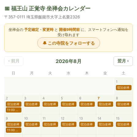
📅 福王山 正覚寺 坐禅会カレンダー
〒357-0111 埼玉県飯能市大字上名栗2326
坐禅会の
予定確定・変更時
と
開催9時間前
に、スマートフォンへ通知を
受け取れます
🔔 この寺院をフォローする
2026年8月
‹ 前月
翌月 ›
日
月
火
水
木
金
土
1
宿泊坐禅
2
3
4
5
6
7
8
宿泊坐禅
宿泊坐禅
宿泊坐禅
宿泊坐禅
宿泊坐禅
宿泊坐禅
宿泊坐禅
11:00 英語坐禅会ZEN class
9
10
11
12
13
14
15
宿泊坐禅
宿泊坐禅
宿泊坐禅
宿泊坐禅
宿泊坐禅
宿泊坐禅
宿泊坐禅
11:00 英語坐禅会ZEN class