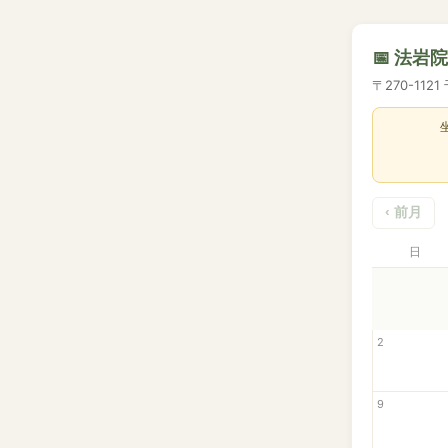
📅 法岩
〒270-112
‹ 前月
日
2
9