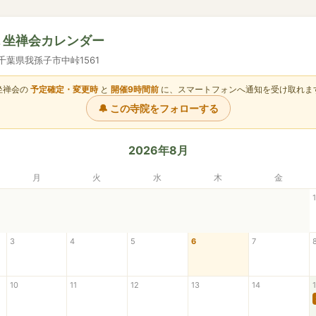
院 坐禅会カレンダー
1 千葉県我孫子市中峠1561
坐禅会の
予定確定・変更時
と
開催9時間前
に、スマートフォンへ通知を受け取れま
🔔 この寺院をフォローする
2026年8月
月
火
水
木
金
1
3
4
5
6
7
10
11
12
13
14