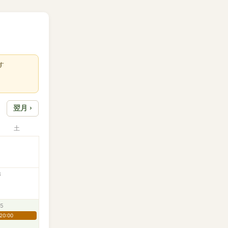
す
翌月 ›
土
8
15
20:00