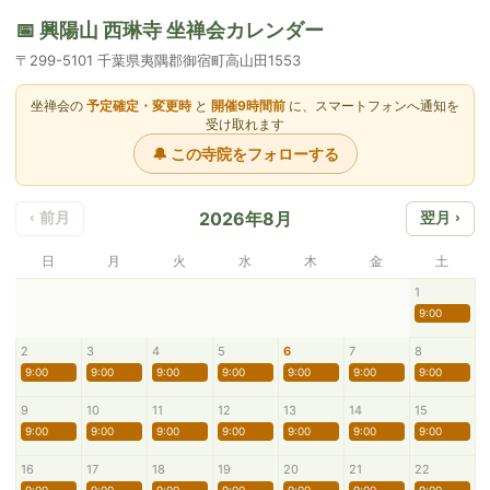
📅 興陽山 西琳寺 坐禅会カレンダー
〒299-5101 千葉県夷隅郡御宿町高山田1553
坐禅会の
予定確定・変更時
と
開催9時間前
に、スマートフォンへ通知を
受け取れます
🔔 この寺院をフォローする
2026年8月
‹ 前月
翌月 ›
日
月
火
水
木
金
土
1
9:00
2
3
4
5
6
7
8
9:00
9:00
9:00
9:00
9:00
9:00
9:00
9
10
11
12
13
14
15
9:00
9:00
9:00
9:00
9:00
9:00
9:00
16
17
18
19
20
21
22