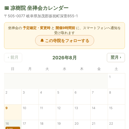
📅 凉樹院 坐禅会カレンダー
〒505-0077 岐阜県加茂郡坂祝町深萱855-1
坐禅会の
予定確定・変更時
と
開催9時間前
に、スマートフォンへ通知を
受け取れます
🔔 この寺院をフォローする
2026年8月
‹ 前月
翌月 ›
日
月
火
水
木
金
土
1
2
3
4
5
6
7
8
9
10
11
12
13
14
15
16
17
18
19
20
21
22