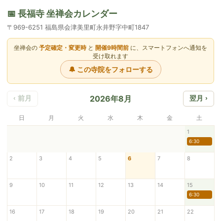
📅 長福寺 坐禅会カレンダー
〒969-6251 福島県会津美里町永井野字中町1847
坐禅会の
予定確定・変更時
と
開催9時間前
に、スマートフォンへ通知を
受け取れます
🔔 この寺院をフォローする
2026年8月
‹ 前月
翌月 ›
日
月
火
水
木
金
土
1
6:30
2
3
4
5
6
7
8
9
10
11
12
13
14
15
6:30
16
17
18
19
20
21
22