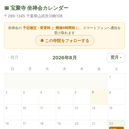
📅 宝聚寺 坐禅会カレンダー
〒289-1345 千葉県山武市川崎108
坐禅会の
予定確定・変更時
と
開催9時間前
に、スマートフォンへ通知を
受け取れます
🔔 この寺院をフォローする
2026年8月
‹ 前月
翌月 ›
日
月
火
水
木
金
土
1
2
3
4
5
6
7
8
9
10
11
12
13
14
15
16
17
18
19
20
21
22