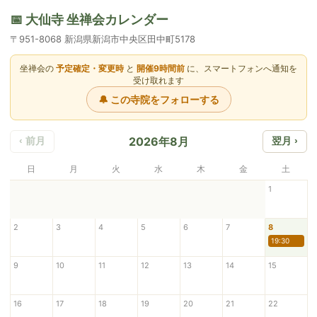
📅 大仙寺 坐禅会カレンダー
〒951-8068 新潟県新潟市中央区田中町5178
坐禅会の
予定確定・変更時
と
開催9時間前
に、スマートフォンへ通知を
受け取れます
🔔 この寺院をフォローする
2026年8月
‹ 前月
翌月 ›
日
月
火
水
木
金
土
1
2
3
4
5
6
7
8
19:30
9
10
11
12
13
14
15
16
17
18
19
20
21
22