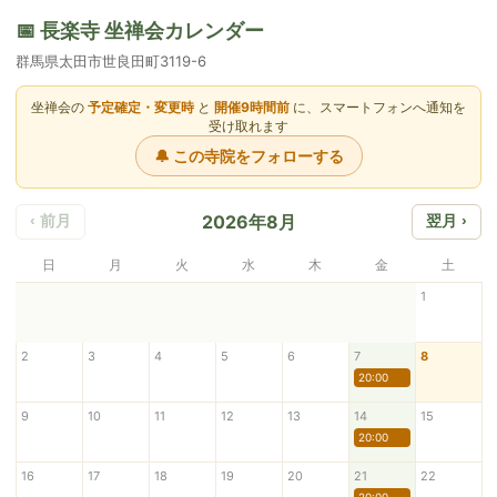
📅 長楽寺 坐禅会カレンダー
群馬県太田市世良田町3119-6
坐禅会の
予定確定・変更時
と
開催9時間前
に、スマートフォンへ通知を
受け取れます
🔔 この寺院をフォローする
2026年8月
‹ 前月
翌月 ›
日
月
火
水
木
金
土
1
2
3
4
5
6
7
8
20:00
9
10
11
12
13
14
15
20:00
16
17
18
19
20
21
22