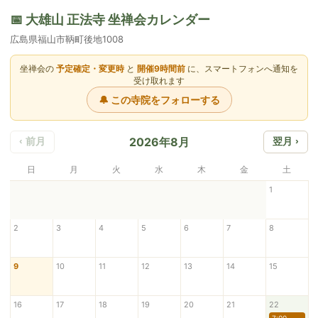
📅 大雄山 正法寺 坐禅会カレンダー
広島県福山市鞆町後地1008
坐禅会の
予定確定・変更時
と
開催9時間前
に、スマートフォンへ通知を
受け取れます
🔔 この寺院をフォローする
2026年8月
‹ 前月
翌月 ›
日
月
火
水
木
金
土
1
2
3
4
5
6
7
8
9
10
11
12
13
14
15
16
17
18
19
20
21
22