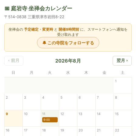
📅 庭岩寺 坐禅会カレンダー
〒514-0838 三重県津市岩田8-22
坐禅会の
予定確定・変更時
と
開催9時間前
に、スマートフォンへ通知を
受け取れます
🔔 この寺院をフォローする
2026年8月
‹ 前月
翌月 ›
日
月
火
水
木
金
土
1
2
3
4
5
6
7
8
9
10
11
12
13
14
15
9:00
16
17
18
19
20
21
22