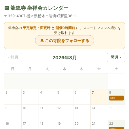
📅 龍鏡寺 坐禅会カレンダー
〒329-4307 栃木県栃木市岩舟町新里36-1
坐禅会の
予定確定・変更時
と
開催9時間前
に、スマートフォンへ通知を
受け取れます
🔔 この寺院をフォローする
2026年8月
‹ 前月
翌月 ›
日
月
火
水
木
金
土
1
2
3
4
5
6
7
8
6:00
9
10
11
12
13
14
15
16
17
18
19
20
21
22