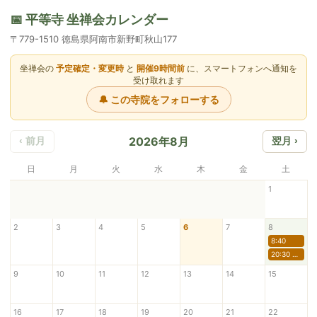
📅 平等寺 坐禅会カレンダー
〒779-1510 徳島県阿南市新野町秋山177
坐禅会の
予定確定・変更時
と
開催9時間前
に、スマートフォンへ通知を
受け取れます
🔔 この寺院をフォローする
2026年8月
‹ 前月
翌月 ›
日
月
火
水
木
金
土
1
2
3
4
5
6
7
8
8:40
20:30 阿字観
9
10
11
12
13
14
15
16
17
18
19
20
21
22