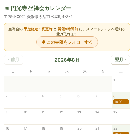
📅 円光寺 坐禅会カレンダー
〒794-0021 愛媛県今治市米屋町4-3-5
坐禅会の
予定確定・変更時
と
開催9時間前
に、スマートフォンへ通知を
受け取れます
🔔 この寺院をフォローする
2026年8月
‹ 前月
翌月 ›
日
月
火
水
木
金
土
1
2
3
4
5
6
7
8
19:00
9
10
11
12
13
14
15
16
17
18
19
20
21
22