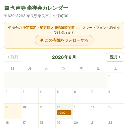
📅 念声寺 坐禅会カレンダー
〒630-8293 奈良県奈良市川久保町30
坐禅会の
予定確定・変更時
と
開催9時間前
に、スマートフォンへ通知を
受け取れます
🔔 この寺院をフォローする
2026年8月
‹ 前月
翌月 ›
日
月
火
水
木
金
土
1
2
3
4
5
6
7
8
9
10
11
12
13
14
15
19:00
16
17
18
19
20
21
22