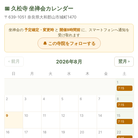
📅 久松寺 坐禅会カレンダー
〒639-1051 奈良県大和郡山市城町1470
坐禅会の
予定確定・変更時
と
開催9時間前
に、スマートフォンへ通知を
受け取れます
🔔 この寺院をフォローする
2026年8月
‹ 前月
翌月 ›
日
月
火
水
木
金
土
1
7:15
2
3
4
5
6
7
8
7:15
9
10
11
12
13
14
15
7:15
16
17
18
19
20
21
22