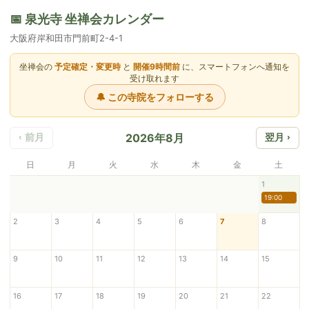
📅 泉光寺 坐禅会カレンダー
大阪府岸和田市門前町2-4-1
坐禅会の
予定確定・変更時
と
開催9時間前
に、スマートフォンへ通知を
受け取れます
🔔 この寺院をフォローする
2026年8月
‹ 前月
翌月 ›
日
月
火
水
木
金
土
1
19:00
2
3
4
5
6
7
8
9
10
11
12
13
14
15
16
17
18
19
20
21
22