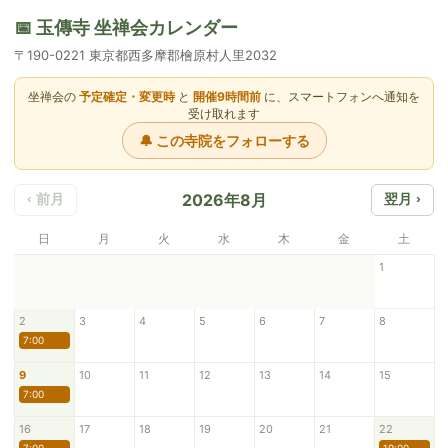
📅 玉傳寺 坐禅会カレンダー
〒190-0221 東京都西多摩郡檜原村人里2032
坐禅会の
予定確定・変更時
と
開催9時間前
に、スマートフォンへ通知を
受け取れます
🔔 この寺院をフォローする
2026年8月
‹ 前月
翌月 ›
日
月
火
水
木
金
土
1
2
3
4
5
6
7
8
7:00
9
10
11
12
13
14
15
7:00
16
17
18
19
20
21
22