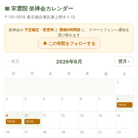
📅 宋雲院 坐禅会カレンダー
〒110-0015 東京都台東区東上野4-1-12
坐禅会の
予定確定・変更時
と
開催9時間前
に、スマートフォンへ通知を
受け取れます
🔔 この寺院をフォローする
2026年8月
‹ 前月
翌月 ›
日
月
火
水
木
金
土
1
2
3
4
5
6
7
8
19:00
9
10
11
12
13
14
15
19:00
19:00
16
17
18
19
20
21
22