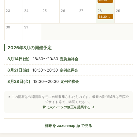
18:30 定例坐禅会
23
24
25
26
27
28
29
18:30 定例坐禅会
30
31
2026年8月の開催予定
8月14日(金)
18:30〜20:30
定例坐禅会
8月21日(金)
18:30〜20:30
定例坐禅会
8月28日(金)
18:30〜20:30
定例坐禅会
※ この情報は公開情報を元に自動収集されたものです。最新の開催状況は寺院公
式サイト等でご確認ください。
🛠 このページの修正を提案する →
詳細を zazenmap.jp で見る