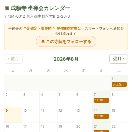
📅 成願寺 坐禅会カレンダー
〒164-0012 東京都中野区本町2-26-6
坐禅会の
予定確定・変更時
と
開催9時間前
に、スマートフォンへ通知を
受け取れます
🔔 この寺院をフォローする
2026年8月
‹ 前月
翌月 ›
日
月
火
水
木
金
土
1
井上坐禅会
2
3
4
5
6
7
8
18:30 定例坐禅会
9
10
11
12
13
14
15
18:30 定例坐禅会
16
17
18
19
20
21
22