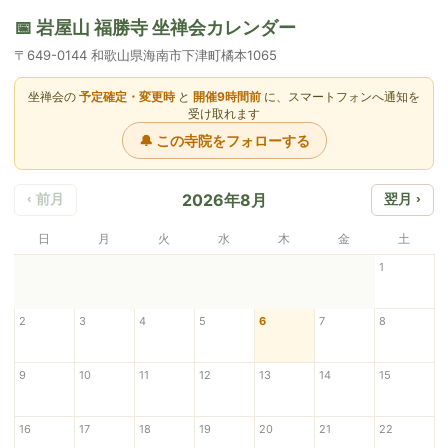
📅 岩屋山 福勝寺 坐禅会カレンダー
〒649-0144 和歌山県海南市下津町橘本1065
坐禅会の
予定確定・変更時
と
開催9時間前
に、スマートフォンへ通知を
受け取れます
🔔 この寺院をフォローする
2026年8月
‹ 前月
翌月 ›
日
月
火
水
木
金
土
1
2
3
4
5
6
7
8
9
10
11
12
13
14
15
16
17
18
19
20
21
22