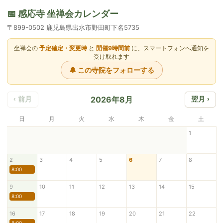
📅 感応寺 坐禅会カレンダー
〒899-0502 鹿児島県出水市野田町下名5735
坐禅会の
予定確定・変更時
と
開催9時間前
に、スマートフォンへ通知を
受け取れます
🔔 この寺院をフォローする
2026年8月
‹ 前月
翌月 ›
日
月
火
水
木
金
土
1
2
3
4
5
6
7
8
8:00
9
10
11
12
13
14
15
8:00
16
17
18
19
20
21
22