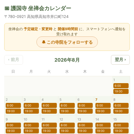
📅 護国寺 坐禅会カレンダー
〒780-0921 高知県高知市井口町124
坐禅会の
予定確定・変更時
と
開催9時間前
に、スマートフォンへ通知を
受け取れます
🔔 この寺院をフォローする
2026年8月
‹ 前月
翌月 ›
日
月
火
水
木
金
土
1
6:00
19:00
2
3
4
5
6
7
8
6:00
6:00
6:00
6:00
6:00
6:00
6:00
19:00
19:00
19:00
19:00
19:00
19:00
19:00
9
10
11
12
13
14
15
6:00
6:00
6:00
6:00
6:00
6:00
6:00
19:00
19:00
19:00
19:00
19:00
19:00
19:00