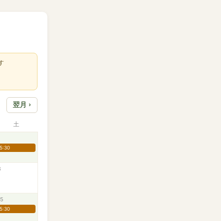
す
翌月 ›
土
5:30
8
15
5:30