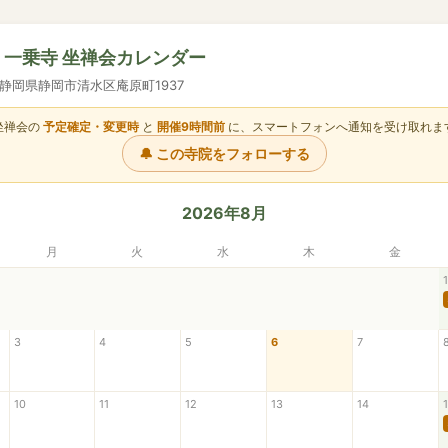
山 一乗寺 坐禅会カレンダー
14 静岡県静岡市清水区庵原町1937
坐禅会の
予定確定・変更時
と
開催9時間前
に、スマートフォンへ通知を受け取れま
🔔 この寺院をフォローする
2026年8月
月
火
水
木
金
1
3
4
5
6
7
10
11
12
13
14