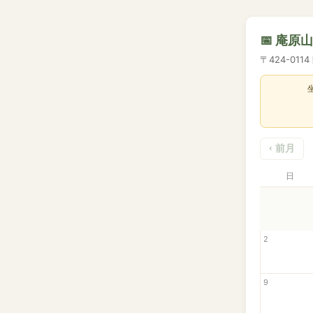
📅 庵原
〒424-01
‹ 前月
日
2
9