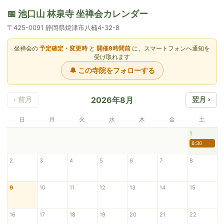
📅 池口山 林泉寺 坐禅会カレンダー
〒425-0091 静岡県焼津市八楠4-32-8
坐禅会の
予定確定・変更時
と
開催9時間前
に、スマートフォンへ通知を
受け取れます
🔔 この寺院をフォローする
2026年8月
‹ 前月
翌月 ›
日
月
火
水
木
金
土
1
6:30
2
3
4
5
6
7
8
9
10
11
12
13
14
15
16
17
18
19
20
21
22