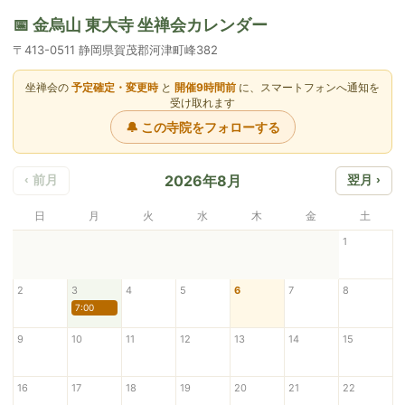
📅 金烏山 東大寺 坐禅会カレンダー
〒413-0511 静岡県賀茂郡河津町峰382
坐禅会の
予定確定・変更時
と
開催9時間前
に、スマートフォンへ通知を
受け取れます
🔔 この寺院をフォローする
2026年8月
‹ 前月
翌月 ›
日
月
火
水
木
金
土
1
2
3
4
5
6
7
8
7:00
9
10
11
12
13
14
15
16
17
18
19
20
21
22