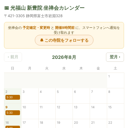
📅 光福山 新豊院 坐禅会カレンダー
〒421-3305 静岡県富士市岩淵328
坐禅会の
予定確定・変更時
と
開催9時間前
に、スマートフォンへ通知を
受け取れます
🔔 この寺院をフォローする
2026年8月
‹ 前月
翌月 ›
日
月
火
水
木
金
土
1
2
3
4
5
6
7
8
5:30
9
10
11
12
13
14
15
5:30
16
17
18
19
20
21
22