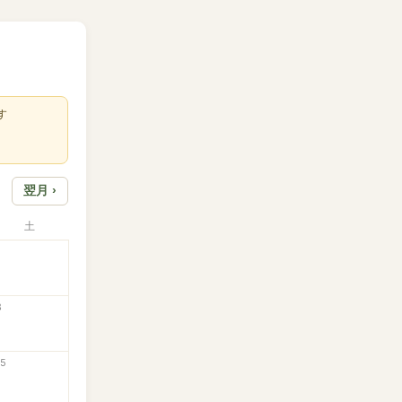
す
翌月 ›
土
8
15