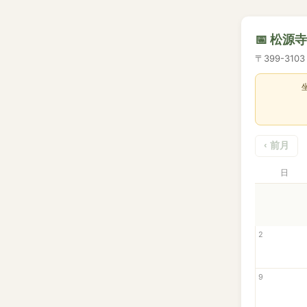
📅 松源
〒399-31
‹ 前月
日
2
9