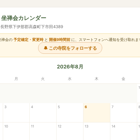
寺 坐禅会カレンダー
03 長野県下伊那郡高森町下市田4389
坐禅会の
予定確定・変更時
と
開催9時間前
に、スマートフォンへ通知を受け取れま
🔔 この寺院をフォローする
2026年8月
月
火
水
木
金
1
3
4
5
6
7
10
11
12
13
14