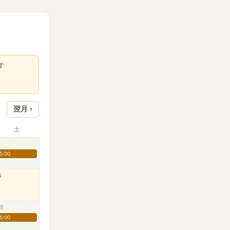
す
翌月 ›
土
5:00
8
15
5:00