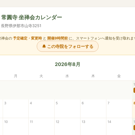
山 常圓寺 坐禅会カレンダー
23 長野県伊那市山寺3251
坐禅会の
予定確定・変更時
と
開催9時間前
に、スマートフォンへ通知を受け取れま
🔔 この寺院をフォローする
2026年8月
月
火
水
木
金
1
3
4
5
6
7
10
11
12
13
14