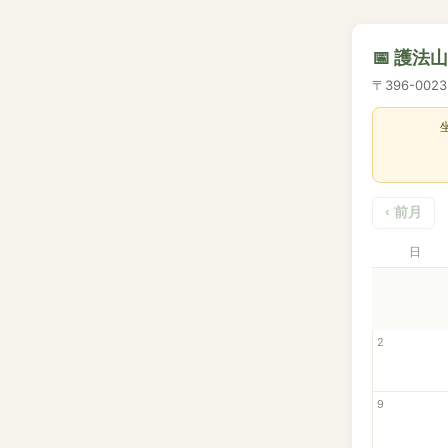
📅 護法
〒396-00
‹ 前月
日
2
9