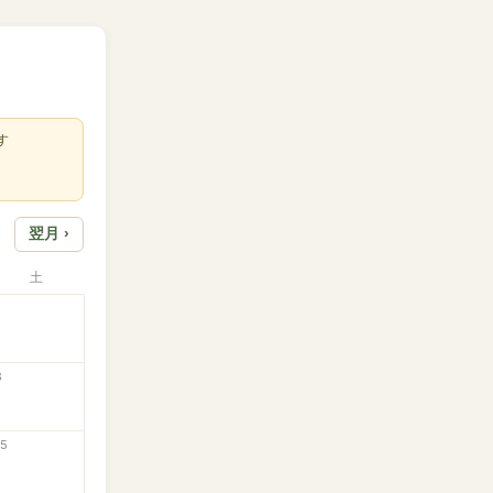
す
翌月 ›
土
8
15