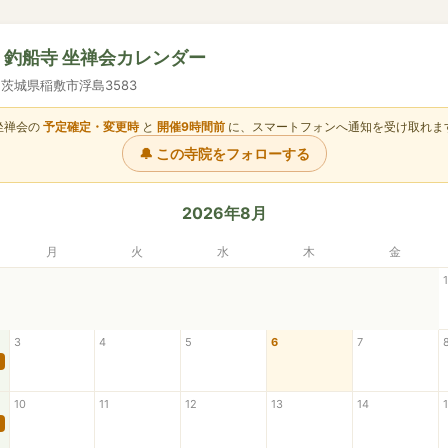
山 釣船寺 坐禅会カレンダー
41 茨城県稲敷市浮島3583
坐禅会の
予定確定・変更時
と
開催9時間前
に、スマートフォンへ通知を受け取れま
🔔 この寺院をフォローする
2026年8月
月
火
水
木
金
1
3
4
5
6
7
10
11
12
13
14