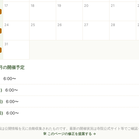
17
18
19
20
21
24
25
26
27
28
31
8月の開催予定
)
6:00〜
)
6:00〜
)
6:00〜
日)
6:00〜
情報は公開情報を元に自動収集されたものです。最新の開催状況は寺院公式サイト等でご確認
🛠 このページの修正を提案する →