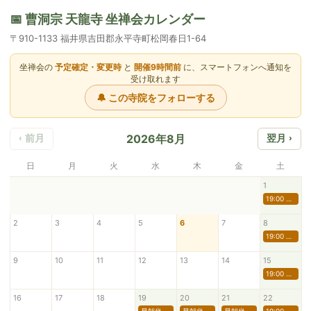
📅 曹洞宗 天龍寺 坐禅会カレンダー
〒910-1133 福井県吉田郡永平寺町松岡春日1-64
坐禅会の
予定確定・変更時
と
開催9時間前
に、スマートフォンへ通知を
受け取れます
🔔 この寺院をフォローする
2026年8月
‹ 前月
翌月 ›
日
月
火
水
木
金
土
1
19:00 坐禅会
2
3
4
5
6
7
8
19:00 坐禅会
9
10
11
12
13
14
15
19:00 坐禅会
16
17
18
19
20
21
22