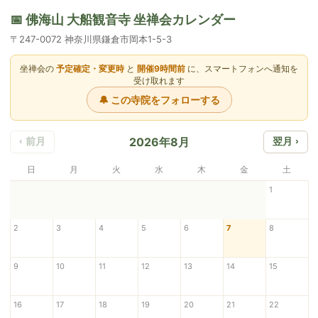
📅 佛海山 大船観音寺 坐禅会カレンダー
〒247-0072 神奈川県鎌倉市岡本1-5-3
坐禅会の
予定確定・変更時
と
開催9時間前
に、スマートフォンへ通知を
受け取れます
🔔 この寺院をフォローする
2026年8月
‹ 前月
翌月 ›
日
月
火
水
木
金
土
1
2
3
4
5
6
7
8
9
10
11
12
13
14
15
16
17
18
19
20
21
22